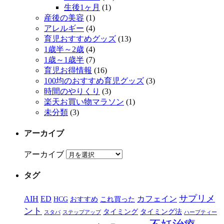
生後1ヶ月
(1)
産後の美容
(1)
アレルギー
(4)
育児おすすめグッズ
(13)
1歳半～2歳
(4)
1歳～1歳半
(7)
育児お得情報
(16)
100均のおすすめ育児グッズ
(3)
時間のやりくり
(3)
楽天お買い物マラソン
(1)
未分類
(3)
アーカイブ
アーカイブ
タグ
サプリメ
AIH
ED
カフェイン
HCG
おすすめ
これ買った
ント
タイミング
タイミング法
スタバ
ステップアップ
ハーブティー