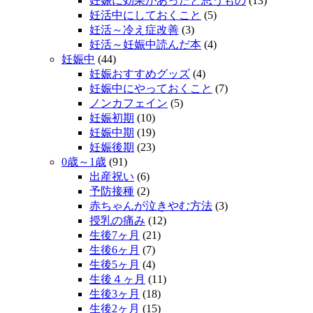
妊娠に効果があったと思うもの
(13)
妊活中にしておくこと
(5)
妊活～冷え症改善
(3)
妊活～妊娠中読んだ本
(4)
妊娠中
(44)
妊娠おすすめグッズ
(4)
妊娠中にやっておくこと
(7)
ノンカフェイン
(5)
妊娠初期
(10)
妊娠中期
(19)
妊娠後期
(23)
0歳～1歳
(91)
出産祝い
(6)
予防接種
(2)
赤ちゃんが泣きやむ方法
(3)
授乳の痛み
(12)
生後7ヶ月
(21)
生後6ヶ月
(7)
生後5ヶ月
(4)
生後４ヶ月
(11)
生後3ヶ月
(18)
生後2ヶ月
(15)