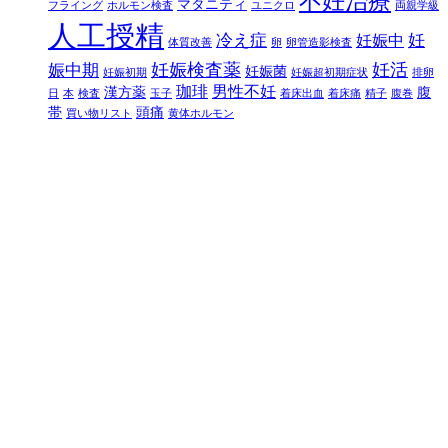
不妊治療
マタニティ
フライング
ホルモン検査
ユニクロ
両親学級
人工授精
冷え症
妊
妊娠中
体質改善
卵
卵管造影検査
妊娠検査薬
妊活
娠中期
妊娠菌
妊娠初期
妊娠超初期症状
排卵
珈琲
男性不妊
漢方薬
腹
日
本
検査
玉子
着床出血
着床痛
精子
腹巻
帯
頭痛
買い物リスト
黄体ホルモン