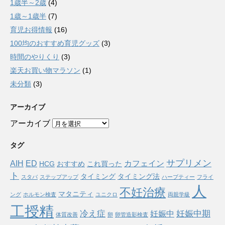
1歳半～2歳
(4)
1歳～1歳半
(7)
育児お得情報
(16)
100均のおすすめ育児グッズ
(3)
時間のやりくり
(3)
楽天お買い物マラソン
(1)
未分類
(3)
アーカイブ
アーカイブ
タグ
サプリメン
AIH
ED
カフェイン
HCG
おすすめ
これ買った
ト
タイミング
タイミング法
スタバ
ステップアップ
ハーブティー
フライ
人
不妊治療
マタニティ
ング
ホルモン検査
ユニクロ
両親学級
工授精
冷え症
妊娠中期
妊娠中
体質改善
卵
卵管造影検査