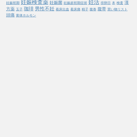
妊娠検査薬
妊活
妊娠菌
漢
妊娠初期
妊娠超初期症状
排卵日
本
検査
珈琲
男性不妊
方薬
腹帯
玉子
着床出血
着床痛
精子
腹巻
買い物リスト
頭痛
黄体ホルモン