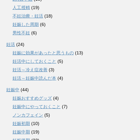
人工授精
(19)
不妊治療・妊活
(18)
妊娠した周期
(6)
男性不妊
(6)
妊活
(24)
妊娠に効果があったと思うもの
(13)
妊活中にしておくこと
(5)
妊活～冷え症改善
(3)
妊活～妊娠中読んだ本
(4)
妊娠中
(44)
妊娠おすすめグッズ
(4)
妊娠中にやっておくこと
(7)
ノンカフェイン
(5)
妊娠初期
(10)
妊娠中期
(19)