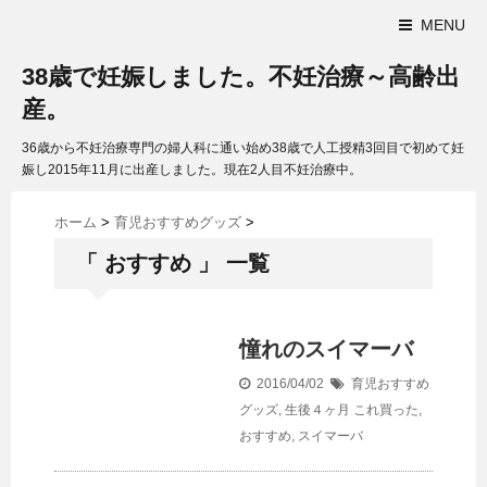
MENU
38歳で妊娠しました。不妊治療～高齢出
産。
36歳から不妊治療専門の婦人科に通い始め38歳で人工授精3回目で初めて妊
娠し2015年11月に出産しました。現在2人目不妊治療中。
ホーム
>
育児おすすめグッズ
>
「 おすすめ 」 一覧
憧れのスイマーバ
2016/04/02
育児おすすめ
グッズ
,
生後４ヶ月
これ買った
,
おすすめ
,
スイマーバ