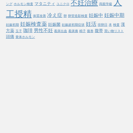
人
不妊治療
マタニティ
ング
ホルモン検査
ユニクロ
両親学級
工授精
冷え症
妊娠中期
妊娠中
体質改善
卵
卵管造影検査
妊娠検査薬
妊活
妊娠菌
漢
妊娠初期
妊娠超初期症状
排卵日
本
検査
珈琲
男性不妊
方薬
腹帯
玉子
着床出血
着床痛
精子
腹巻
買い物リスト
頭痛
黄体ホルモン