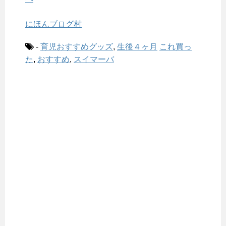
にほんブログ村
-
育児おすすめグッズ
,
生後４ヶ月
これ買っ
た
,
おすすめ
,
スイマーバ