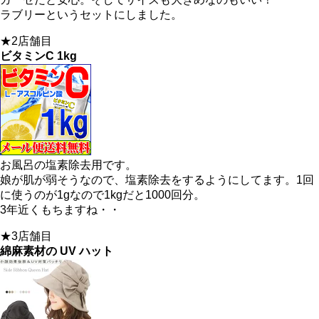
ラブリーというセットにしました。
★2店舗目
ビタミンC 1kg
お風呂の塩素除去用です。
娘が肌が弱そうなので、塩素除去をするようにしてます。1回
に使うのが1gなので1kgだと1000回分。
3年近くもちますね・・
★3店舗目
綿麻素材の UV ハット