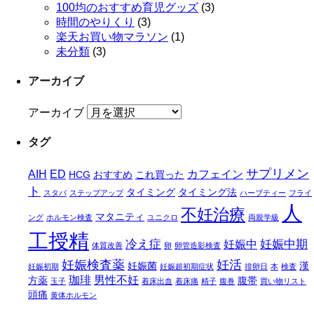
100均のおすすめ育児グッズ
(3)
時間のやりくり
(3)
楽天お買い物マラソン
(1)
未分類
(3)
アーカイブ
アーカイブ
タグ
サプリメン
AIH
ED
カフェイン
HCG
おすすめ
これ買った
ト
タイミング
タイミング法
スタバ
ステップアップ
ハーブティー
フライ
人
不妊治療
マタニティ
ング
ホルモン検査
ユニクロ
両親学級
工授精
冷え症
妊娠中期
妊娠中
体質改善
卵
卵管造影検査
妊娠検査薬
妊活
妊娠菌
漢
妊娠初期
妊娠超初期症状
排卵日
本
検査
珈琲
男性不妊
方薬
腹帯
玉子
着床出血
着床痛
精子
腹巻
買い物リスト
頭痛
黄体ホルモン