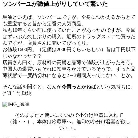
ソンバーユが激値上がりしていて驚いた
馬油といえば、ソンバーユですが、全身につかえるからとて
も重宝すると昔から定番の人気商品。
私も10年くらい前に使っていたことがあったのですが、今回
はずいぶん久しぶりの購入。近所のドラッグストアで買った
んですが、店員さんに聞いてびっくり。
お値段1600円。（定価は2000円くらいらしい）昔は千円以下
じゃなかった？？
店員さん曰く、原材料の高騰と品薄で値段が上がったそう。
中国人の爆買いもそれに拍車をかけているそうで、ずっと品
薄状態で一度品切れになると2～3週間入ってこない、とか。
そんな話を聞くと、なんか
今買っとかねば
という気持ちに。
(*´Д｀*).単純
そのままだと使いにくいので小分け容器に入れて
（雑・・）、本体は冷蔵庫へ。無印の小分け容器が欲し
い・・。