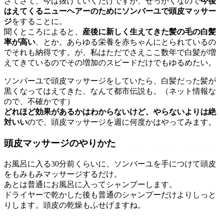
さてさて、今は抜けていくだけですが、せっかくなので
今後
はえてくるニューヘアーのためにソンバーユで頭皮マッサー
ジ
をすることに。
聞くところによると、
産後に新しく生えてきた髪の毛の白髪
率が高い
、とか。あらゆる栄養を赤ちゃんにとられているの
でそれも納得です。が、私はただでさえここ数年で白髪が増
えてきているのでその増加のスピードだけでもゆるめたい。
ソンバーユで頭皮マッサージをしていたら、白髪だった髪が
黒くなってはえてきた、なんて都市伝説も。（ネット情報な
ので、不確かです）
どれほど効果があるかはわからないけど、やらないよりは絶
対いい
ので、頭皮マッサージを週に何度かはやってみます。
頭皮マッサージのやりかた
お風呂に入る30分前くらいに、ソンバーユを手につけて頭皮
をもみもみマッサージするだけ。
あとは普通にお風呂に入ってシャンプーします。
ドライヤーで乾かした後も普通のシャンプーだけよりしっと
りします。頭皮の乾燥もふせげますね。