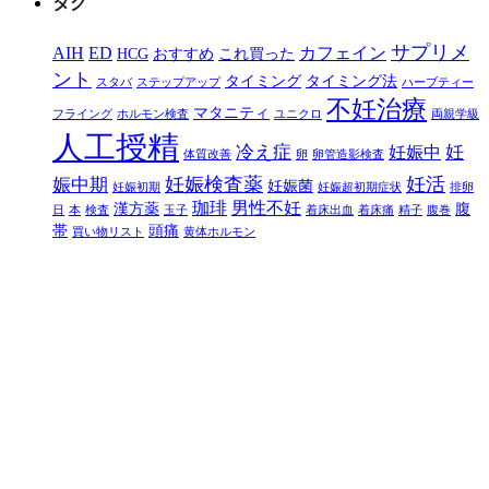
タグ
サプリメ
AIH
ED
カフェイン
HCG
おすすめ
これ買った
ント
タイミング
タイミング法
スタバ
ステップアップ
ハーブティー
不妊治療
マタニティ
フライング
ホルモン検査
ユニクロ
両親学級
人工授精
冷え症
妊
妊娠中
体質改善
卵
卵管造影検査
妊娠検査薬
妊活
娠中期
妊娠菌
妊娠初期
妊娠超初期症状
排卵
珈琲
男性不妊
漢方薬
腹
日
本
検査
玉子
着床出血
着床痛
精子
腹巻
帯
頭痛
買い物リスト
黄体ホルモン