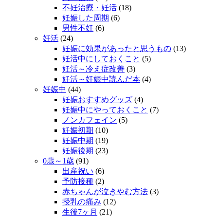
不妊治療・妊活
(18)
妊娠した周期
(6)
男性不妊
(6)
妊活
(24)
妊娠に効果があったと思うもの
(13)
妊活中にしておくこと
(5)
妊活～冷え症改善
(3)
妊活～妊娠中読んだ本
(4)
妊娠中
(44)
妊娠おすすめグッズ
(4)
妊娠中にやっておくこと
(7)
ノンカフェイン
(5)
妊娠初期
(10)
妊娠中期
(19)
妊娠後期
(23)
0歳～1歳
(91)
出産祝い
(6)
予防接種
(2)
赤ちゃんが泣きやむ方法
(3)
授乳の痛み
(12)
生後7ヶ月
(21)