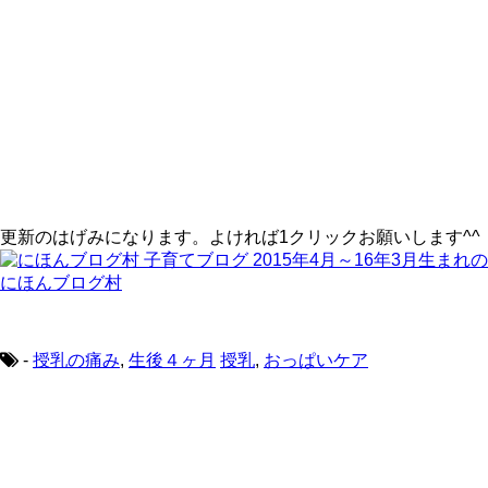
更新のはげみになります。よければ1クリックお願いします^^
にほんブログ村
-
授乳の痛み
,
生後４ヶ月
授乳
,
おっぱいケア