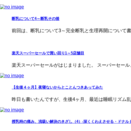
断乳について4～断乳その後
前回は、断乳について3～完全断乳と生理再開について書
楽天スーパーセールで買い回り1～5店舗目
楽天スーパーセールがはじまりました。 スーパーセール
【生後４ヶ月】夜寝ないからとことんつきあってみた
昨日も書いたんですが、生後4ヶ月、最近は睡眠リズム乱
授乳時の痛み、浅吸い解決のきざし（4）-深くくわえさせる・ドナル