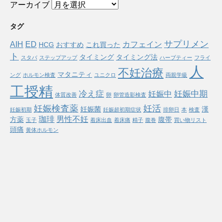
アーカイブ
タグ
サプリメン
AIH
ED
カフェイン
HCG
おすすめ
これ買った
ト
タイミング
タイミング法
スタバ
ステップアップ
ハーブティー
フライ
人
不妊治療
マタニティ
ング
ホルモン検査
ユニクロ
両親学級
工授精
冷え症
妊娠中期
妊娠中
体質改善
卵
卵管造影検査
妊娠検査薬
妊活
妊娠菌
漢
妊娠初期
妊娠超初期症状
排卵日
本
検査
珈琲
男性不妊
方薬
腹帯
玉子
着床出血
着床痛
精子
腹巻
買い物リスト
頭痛
黄体ホルモン