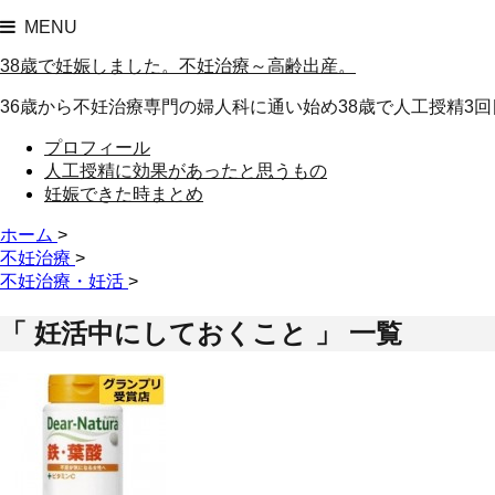
MENU
38歳で妊娠しました。不妊治療～高齢出産。
36歳から不妊治療専門の婦人科に通い始め38歳で人工授精3回
プロフィール
人工授精に効果があったと思うもの
妊娠できた時まとめ
ホーム
>
不妊治療
>
不妊治療・妊活
>
「 妊活中にしておくこと 」 一覧