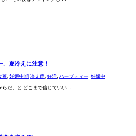
ー。夏冷えに注意！
改善
,
妊娠中期
冷え症
,
妊活
,
ハーブティー
,
妊娠中
らだ、と どこまで信じていい …