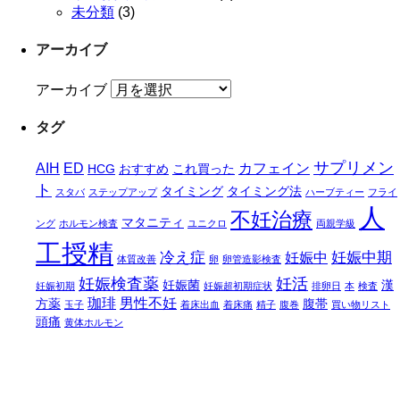
未分類
(3)
アーカイブ
アーカイブ
タグ
サプリメン
AIH
ED
カフェイン
HCG
おすすめ
これ買った
ト
タイミング
タイミング法
スタバ
ステップアップ
ハーブティー
フライ
人
不妊治療
マタニティ
ング
ホルモン検査
ユニクロ
両親学級
工授精
冷え症
妊娠中期
妊娠中
体質改善
卵
卵管造影検査
妊娠検査薬
妊活
妊娠菌
漢
妊娠初期
妊娠超初期症状
排卵日
本
検査
珈琲
男性不妊
方薬
腹帯
玉子
着床出血
着床痛
精子
腹巻
買い物リスト
頭痛
黄体ホルモン