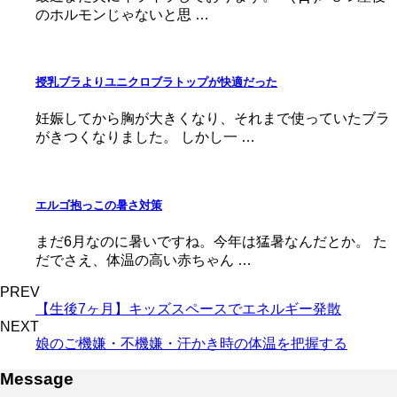
のホルモンじゃないと思 …
授乳ブラよりユニクロブラトップが快適だった
妊娠してから胸が大きくなり、それまで使っていたブラ
がきつくなりました。 しかし一 …
エルゴ抱っこの暑さ対策
まだ6月なのに暑いですね。今年は猛暑なんだとか。 た
だでさえ、体温の高い赤ちゃん …
PREV
【生後7ヶ月】キッズスペースでエネルギー発散
NEXT
娘のご機嫌・不機嫌・汗かき時の体温を把握する
Message