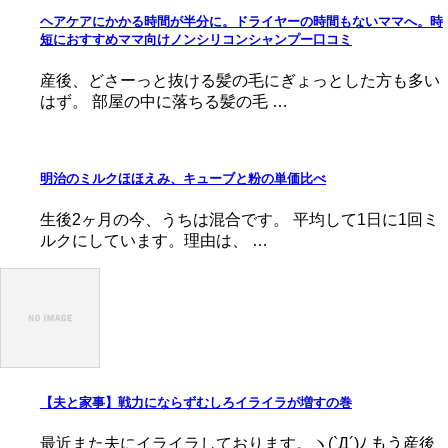
ヘアケアにかかる時間が半分に。ドライヤーの時間もないママへ。時
短におすすめママ向けノンシリコンシャンプー口コミ
産後、どさーっと抜ける髪の毛にぎょっとした方も多い
はず。 部屋の中に落ちる髪の毛 …
明治のミルクほほえみ、キューブと粉の単価比べ
生後2ヶ月の今、うちは混合です。 平均して1日に1回ミ
ルクにしています。理由は、 …
【夫と家事】戦力にならずむしろイライラが増すの巻
最近また夫にイライラしております。ヽ(`Д´)ﾉ もう産後