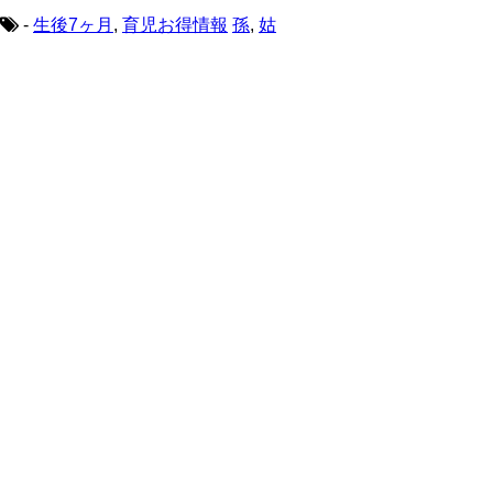
-
生後7ヶ月
,
育児お得情報
孫
,
姑