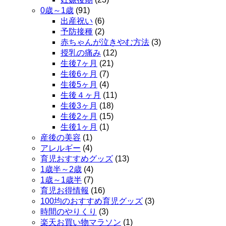
0歳～1歳
(91)
出産祝い
(6)
予防接種
(2)
赤ちゃんが泣きやむ方法
(3)
授乳の痛み
(12)
生後7ヶ月
(21)
生後6ヶ月
(7)
生後5ヶ月
(4)
生後４ヶ月
(11)
生後3ヶ月
(18)
生後2ヶ月
(15)
生後1ヶ月
(1)
産後の美容
(1)
アレルギー
(4)
育児おすすめグッズ
(13)
1歳半～2歳
(4)
1歳～1歳半
(7)
育児お得情報
(16)
100均のおすすめ育児グッズ
(3)
時間のやりくり
(3)
楽天お買い物マラソン
(1)