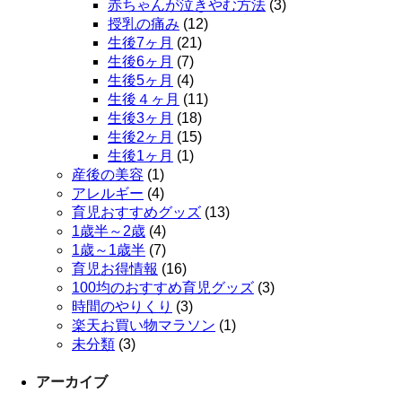
赤ちゃんが泣きやむ方法
(3)
授乳の痛み
(12)
生後7ヶ月
(21)
生後6ヶ月
(7)
生後5ヶ月
(4)
生後４ヶ月
(11)
生後3ヶ月
(18)
生後2ヶ月
(15)
生後1ヶ月
(1)
産後の美容
(1)
アレルギー
(4)
育児おすすめグッズ
(13)
1歳半～2歳
(4)
1歳～1歳半
(7)
育児お得情報
(16)
100均のおすすめ育児グッズ
(3)
時間のやりくり
(3)
楽天お買い物マラソン
(1)
未分類
(3)
アーカイブ