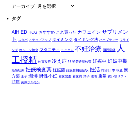
アーカイブ
タグ
サプリメン
AIH
ED
カフェイン
HCG
おすすめ
これ買った
ト
タイミング
タイミング法
スタバ
ステップアップ
ハーブティー
フライ
人
不妊治療
マタニティ
ング
ホルモン検査
ユニクロ
両親学級
工授精
冷え症
妊娠中期
妊娠中
体質改善
卵
卵管造影検査
妊娠検査薬
妊活
妊娠菌
漢
妊娠初期
妊娠超初期症状
排卵日
本
検査
珈琲
男性不妊
方薬
腹帯
玉子
着床出血
着床痛
精子
腹巻
買い物リスト
頭痛
黄体ホルモン