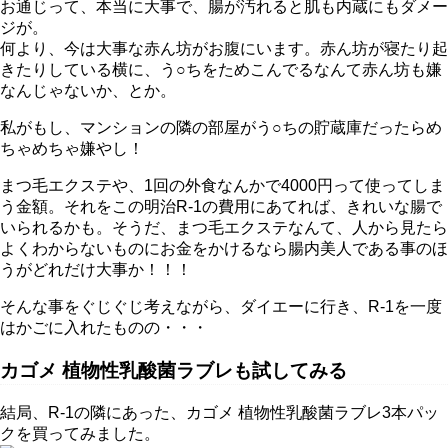
お通じって、本当に大事で、腸が汚れると肌も内蔵にもダメー
ジが。
何より、今は大事な赤ん坊がお腹にいます。赤ん坊が寝たり起
きたりしている横に、う○ちをためこんでるなんて赤ん坊も嫌
なんじゃないか、とか。
私がもし、マンションの隣の部屋がう○ちの貯蔵庫だったらめ
ちゃめちゃ嫌やし！
まつ毛エクステや、1回の外食なんかで4000円って使ってしま
う金額。それをこの明治R-1の費用にあてれば、きれいな腸で
いられるかも。そうだ、まつ毛エクステなんて、人から見たら
よくわからないものにお金をかけるなら腸内美人である事のほ
うがどれだけ大事か！！！
そんな事をぐじぐじ考えながら、ダイエーに行き、R-1を一度
はかごに入れたものの・・・
カゴメ 植物性乳酸菌ラブレも試してみる
結局、R-1の隣にあった、カゴメ 植物性乳酸菌ラブレ3本パッ
クを買ってみました。