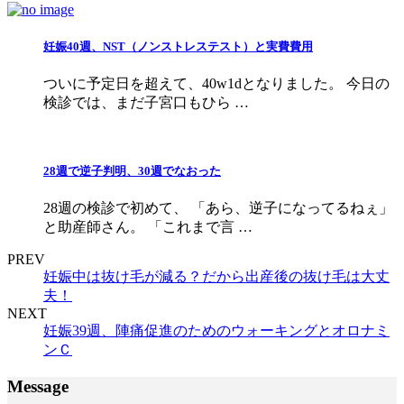
妊娠40週、NST（ノンストレステスト）と実費費用
ついに予定日を超えて、40w1dとなりました。 今日の
検診では、まだ子宮口もひら …
28週で逆子判明、30週でなおった
28週の検診で初めて、 「あら、逆子になってるねぇ」
と助産師さん。 「これまで言 …
PREV
妊娠中は抜け毛が減る？だから出産後の抜け毛は大丈
夫！
NEXT
妊娠39週、陣痛促進のためのウォーキングとオロナミ
ンＣ
Message