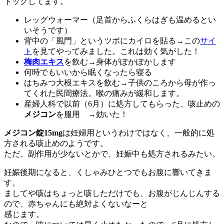
トックしてます。
レッグウォーマー（足首からふくらはぎも温めるとい
いそうです）
背中の「風門」というツボにカイロを貼る→この
サイ
ト
を見てやってみました。これは効く気がした！
梅肉エキス
を飲む→身体がぽかぽかします
何時でもいいから眠くなったら寝る
はちみつ大根エキスを飲む→子供のころから母が作っ
てくれた民間療法。喉の痛みが緩和します。
産婦人科で以前（6月）に処方してもらった、咳止めの
メジコン
を服用 →効いた！
メジコン錠15mg
は妊婦用というわけではなく、一般的に処
方される咳止めのようです。
ただ、副作用が少ないとかで、妊娠中も処方されるみたい。
妊娠後期になると、くしゃみひとつでもお腹に響いてきま
す。
ましてや咳はちょっと咳しただけでも、お腹がじんじんする
ので、赤ちゃんにも絶対よくないなーと
感じます。