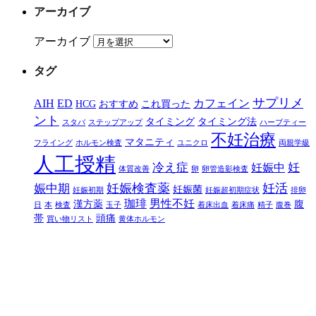
アーカイブ
アーカイブ
タグ
サプリメ
AIH
ED
カフェイン
HCG
おすすめ
これ買った
ント
タイミング
タイミング法
スタバ
ステップアップ
ハーブティー
不妊治療
マタニティ
フライング
ホルモン検査
ユニクロ
両親学級
人工授精
冷え症
妊
妊娠中
体質改善
卵
卵管造影検査
妊娠検査薬
妊活
娠中期
妊娠菌
妊娠初期
妊娠超初期症状
排卵
珈琲
男性不妊
漢方薬
腹
日
本
検査
玉子
着床出血
着床痛
精子
腹巻
帯
頭痛
買い物リスト
黄体ホルモン