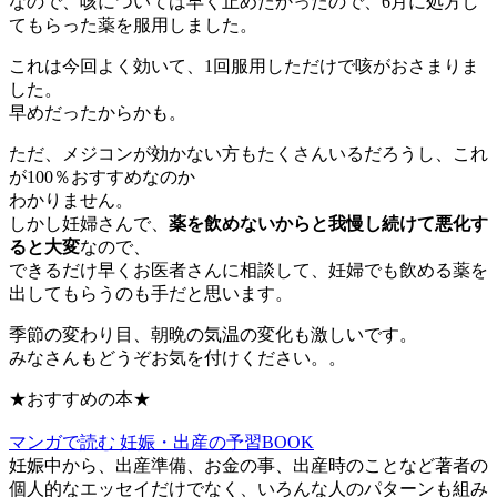
なので、咳については早く止めたかったので、6月に処方し
てもらった薬を服用しました。
これは今回よく効いて、1回服用しただけで咳がおさまりま
した。
早めだったからかも。
ただ、メジコンが効かない方もたくさんいるだろうし、これ
が100％おすすめなのか
わかりません。
しかし妊婦さんで、
薬を飲めないからと我慢し続けて悪化す
ると大変
なので、
できるだけ早くお医者さんに相談して、妊婦でも飲める薬を
出してもらうのも手だと思います。
季節の変わり目、朝晩の気温の変化も激しいです。
みなさんもどうぞお気を付けください。。
★おすすめの本★
マンガで読む 妊娠・出産の予習BOOK
妊娠中から、出産準備、お金の事、出産時のことなど著者の
個人的なエッセイだけでなく、いろんな人のパターンも組み