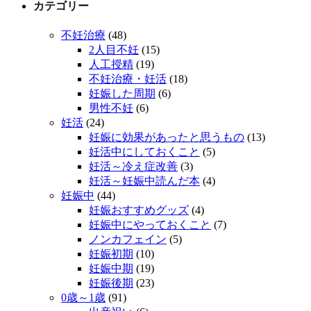
カテゴリー
不妊治療
(48)
2人目不妊
(15)
人工授精
(19)
不妊治療・妊活
(18)
妊娠した周期
(6)
男性不妊
(6)
妊活
(24)
妊娠に効果があったと思うもの
(13)
妊活中にしておくこと
(5)
妊活～冷え症改善
(3)
妊活～妊娠中読んだ本
(4)
妊娠中
(44)
妊娠おすすめグッズ
(4)
妊娠中にやっておくこと
(7)
ノンカフェイン
(5)
妊娠初期
(10)
妊娠中期
(19)
妊娠後期
(23)
0歳～1歳
(91)