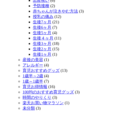
出産祝い
(6)
予防接種
(2)
赤ちゃんが泣きやむ方法
(3)
授乳の痛み
(12)
生後7ヶ月
(21)
生後6ヶ月
(7)
生後5ヶ月
(4)
生後４ヶ月
(11)
生後3ヶ月
(18)
生後2ヶ月
(15)
生後1ヶ月
(1)
産後の美容
(1)
アレルギー
(4)
育児おすすめグッズ
(13)
1歳半～2歳
(4)
1歳～1歳半
(7)
育児お得情報
(16)
100均のおすすめ育児グッズ
(3)
時間のやりくり
(3)
楽天お買い物マラソン
(1)
未分類
(3)