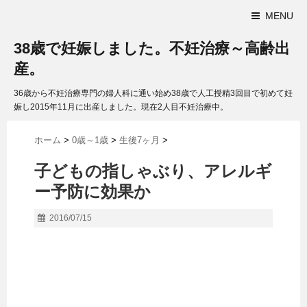
MENU
38歳で妊娠しました。不妊治療～高齢出
産。
36歳から不妊治療専門の婦人科に通い始め38歳で人工授精3回目で初めて妊
娠し2015年11月に出産しました。現在2人目不妊治療中。
ホーム
>
0歳～1歳
>
生後7ヶ月
>
子どもの指しゃぶり、アレルギ
ー予防に効果か
2016/07/15