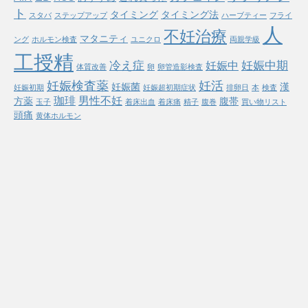
ト
タイミング
タイミング法
スタバ
ステップアップ
ハーブティー
フライ
人
不妊治療
マタニティ
ング
ホルモン検査
ユニクロ
両親学級
工授精
冷え症
妊娠中期
妊娠中
体質改善
卵
卵管造影検査
妊娠検査薬
妊活
妊娠菌
漢
妊娠初期
妊娠超初期症状
排卵日
本
検査
珈琲
男性不妊
方薬
腹帯
玉子
着床出血
着床痛
精子
腹巻
買い物リスト
頭痛
黄体ホルモン