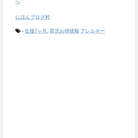
にほんブログ村
-
生後7ヶ月
,
育児お得情報
アレルギー