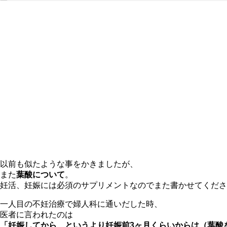
以前も似たような事をかきましたが、
また
葉酸について
。
妊活、妊娠には必須のサプリメントなのでまた書かせてくださ
一人目の不妊治療で婦人科に通いだした時、
医者に言われたのは
「妊娠してから、というより妊娠前3ヶ月くらいからは（葉酸