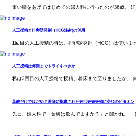
重い腰をあげてはじめての婦人科に行ったのが36歳。 妊
人工授精と排卵誘発剤（HCG注射)の併用
1回目の人工授精の時は、排卵誘発剤（HCG）は使いませ
人工授精は何回までトライすべきか
私は3回目の人工授精で授精、着床まで至りましたが、 
葉酸だけではだめ？医師に指導された妊活妊娠妊婦に必須のビタミン
先日、婦人科で「葉酸は飲んでますか？」と聞かれ、 「