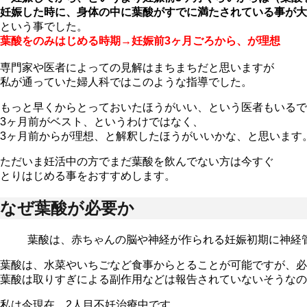
妊娠した時に、身体の中に葉酸がすでに満たされている事が大
という事でした。
葉酸をのみはじめる時期→妊娠前3ヶ月ごろから、が理想
専門家や医者によっての見解はまちまちだと思いますが
私が通っていた婦人科ではこのような指導でした。
もっと早くからとっておいたほうがいい、という医者もいるで
3ヶ月前がベスト、というわけではなく、
3ヶ月前からが理想、と解釈したほうがいいかな、と思います
ただいま妊活中の方でまだ葉酸を飲んでない方は今すぐ
とりはじめる事をおすすめします。
なぜ葉酸が必要か
葉酸は、赤ちゃんの脳や神経が作られる妊娠初期に神経
葉酸は、水菜やいちごなど食事からとることが可能ですが、必
葉酸は取りすぎによる副作用などは報告されていないそうなの
私は今現在、2人目不妊治療中です。