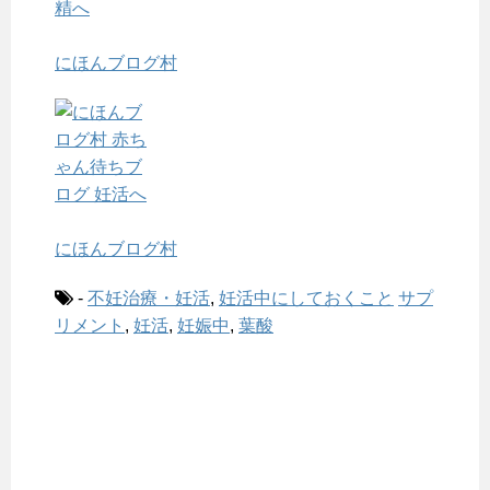
にほんブログ村
にほんブログ村
-
不妊治療・妊活
,
妊活中にしておくこと
サプ
リメント
,
妊活
,
妊娠中
,
葉酸