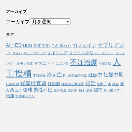
アーカイブ
アーカイブ
タグ
サプリメン
AIH
ED
カフェイン
HCG
おすすめ
これ買った
ト
タイミング
タイミング法
スタバ
ステップアップ
ハーブティー
フライ
人
不妊治療
マタニティ
ング
ホルモン検査
ユニクロ
両親学級
工授精
冷え症
妊娠中期
妊娠中
体質改善
卵
卵管造影検査
妊娠検査薬
妊活
妊娠菌
漢
妊娠初期
妊娠超初期症状
排卵日
本
検査
珈琲
男性不妊
方薬
腹帯
玉子
着床出血
着床痛
精子
腹巻
買い物リスト
頭痛
黄体ホルモン