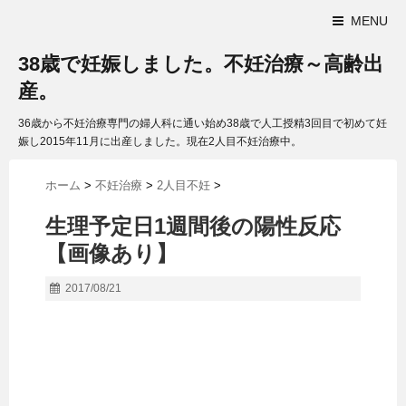
MENU
38歳で妊娠しました。不妊治療～高齢出
産。
36歳から不妊治療専門の婦人科に通い始め38歳で人工授精3回目で初めて妊
娠し2015年11月に出産しました。現在2人目不妊治療中。
ホーム
>
不妊治療
>
2人目不妊
>
生理予定日1週間後の陽性反応
【画像あり】
2017/08/21