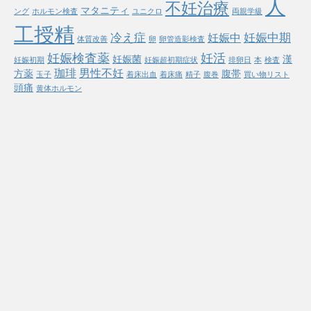
人
不妊治療
マタニティ
ング
ホルモン検査
ユニクロ
両親学級
工授精
冷え症
妊娠中期
妊娠中
体質改善
卵
卵管造影検査
妊娠検査薬
妊活
妊娠菌
漢
妊娠初期
妊娠超初期症状
排卵日
本
検査
珈琲
男性不妊
方薬
腹帯
玉子
着床出血
着床痛
精子
腹巻
買い物リスト
頭痛
黄体ホルモン