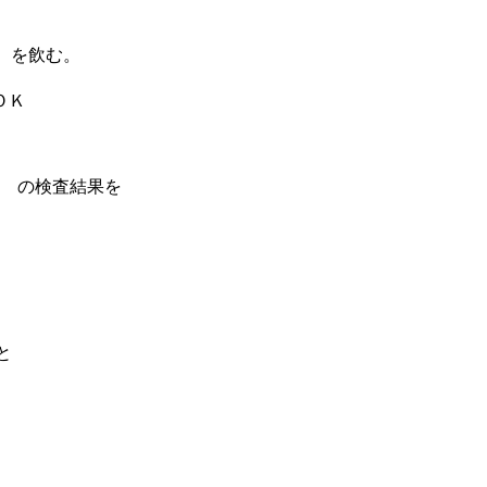
水）を飲む。
ＯＫ
） の検査結果を
、
と