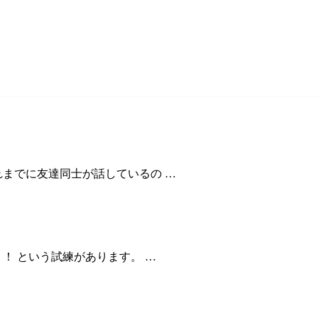
れまでに友達同士が話しているの …
！ という試練があります。 …