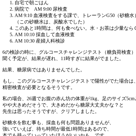
自宅で朝ごはん
病院で AM 9:00 尿検査
AM 9:10 血液検査をする課で、トレーランG50（砂糖
（この砂糖水は、炭酸水でした）
このあと1時間は、何も食べない。水・お茶は少量なら
AM 10:10 採血して血液検査
AM 10:30 産婦人科検診
6の検診の時に、グルコースチャレンジテスト（糖負荷検査
聞く予定が、結果が遅れ、11時すぎに結果がでました。
結果、糖尿病ではありませんでした。
もし、このグルコースチャレンジテストで陽性がでた場合は
精密検査が必要となるそうです。
私の場合、26週でお腹の赤ん坊の体重が1kg、足のサイズ5cm
やや大きめだそうで、大きめだから糖尿大丈夫かな？と
先生は思ったそうですが、クリアしました。
砂糖水を飲む事も、採血も何も問題ありませんが、
強いていえば、待ち時間が最低1時間はあるので、
本でも持っていっていたほうがいいかも、です。