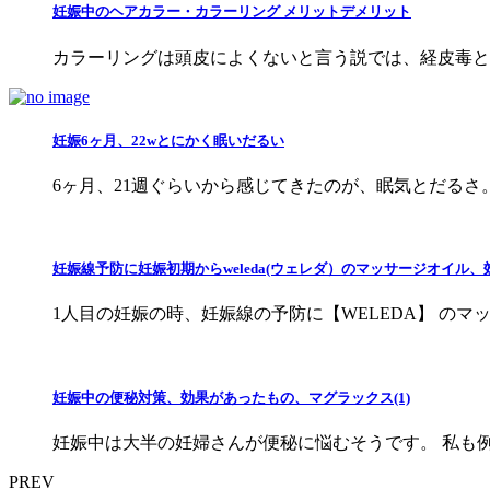
妊娠中のヘアカラー・カラーリング メリットデメリット
カラーリングは頭皮によくないと言う説では、経皮毒と
妊娠6ヶ月、22wとにかく眠いだるい
6ヶ月、21週ぐらいから感じてきたのが、眠気とだるさ。
妊娠線予防に妊娠初期からweleda(ウェレダ）のマッサージオイル
1人目の妊娠の時、妊娠線の予防に【WELEDA】 のマ
妊娠中の便秘対策、効果があったもの、マグラックス(1)
妊娠中は大半の妊婦さんが便秘に悩むそうです。 私も例
PREV