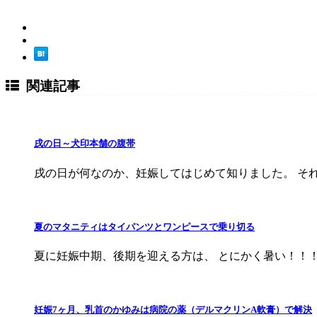
関連記事
戌の日～犬印本舗の腹帯
戌の日が何なのか、妊娠してはじめて知りました。 そ
夏のマタニティはタイパンツとワンピースで乗り切る
夏に妊娠中期、後期を迎える方は、 とにかく暑い！！！
妊娠7ヶ月、乳首のかゆみは病院の薬（デルマクリンA軟膏）で解決