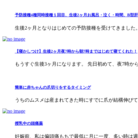
予防接種4種同時接種１回目、生後2ヶ月お風呂・泣く・時間、B型
生後2ヶ月となりはじめての予防接種を受けてきました。
【寝かしつけ】生後2ヶ月夜7時から朝7時まではじめて寝てくれた！
もうすぐ生後3ヶ月になります。 先日初めて、夜7時か
簡単に赤ちゃんの爪切りをするタイミング
うちのムスメは産まれてきた時にすでに爪が結構伸びてい
授乳中の頭痛薬
妊娠前、私は偏頭痛もちで最低に月に一度、多い時は週