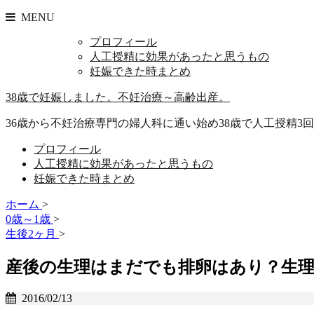
MENU
プロフィール
人工授精に効果があったと思うもの
妊娠できた時まとめ
38歳で妊娠しました。不妊治療～高齢出産。
36歳から不妊治療専門の婦人科に通い始め38歳で人工授精3回
プロフィール
人工授精に効果があったと思うもの
妊娠できた時まとめ
ホーム
>
0歳～1歳
>
生後2ヶ月
>
産後の生理はまだでも排卵はあり？生理
2016/02/13