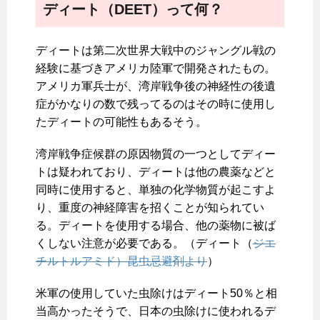
ディート（DEET）って何？
ディートは第二次世界大戦中のジャングル戦の
経験に基づきアメリカ陸軍で開発されたもの。
アメリカ軍兵士が、湾岸戦争後の神経性の後遺
症がかなりの数で残ってるのはその時に使用し
たディートの可能性もあるそう。
湾岸戦争症候群の原因物質の一つとしてディー
トは疑われており、ディートは他の農薬などと
同時に使用すると、単独の化学物質が起こすよ
り、重度の神経障害を招くことが知られてい
る。ディートを使用する場合、他の薬物に被ば
くしない注意が必要である。（ディート（
ジエ
チルトルアミド）昆虫忌避剤より
）
米軍の使用していた虫除けはディート50％と相
当高かったそうで、日本の虫除けに使われるデ