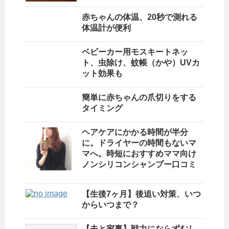
赤ちゃんの体温、20秒で測れる
体温計が便利
ベビーカー用モスキートネッ
ト、虫除け、蚊帳（かや）UVカ
ット効果も
簡単に赤ちゃんの爪切りをする
タイミング
ヘアケアにかかる時間が半分
に。ドライヤーの時間もないマ
マへ。時短におすすめママ向け
ノンシリコンシャンプー口コミ
【生後7ヶ月】後追い対策、いつ
からいつまで？
【夫と家事】戦力にならずむし