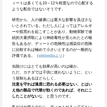
ィートは多くても10～12％程度なので心配する
ような配合ではないそうです。
研究から、人の健康には重大な影響を及ぼさな
いとされている。ただし人によってはアレルギ
ーや肌荒れを起こすことがあり、動物実験で連
続的大量摂取により神経毒性が見られたとの報
告もあるが、ディートの危険性は感染症の危険
に比較すれば極めて小さいとするのが一般的な
評価である。（
wikipediaより
）
虫除けにはとても効果が高いのは確か。
ただ、カナダでは子供に使わないように、とい
う規制もあるほどらしく、
注意を守れば過度に恐れる必要はない、とはい
え他の製品で代替が効くのであれば、それにこ
したことがない
な、と思うのです。
私だけが使うのなら、ディートが入っててもい