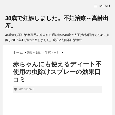
MENU
38歳で妊娠しました。不妊治療～高齢出
産。
36歳から不妊治療専門の婦人科に通い始め38歳で人工授精3回目で初めて妊
娠し2015年11月に出産しました。現在2人目不妊治療中。
ホーム
>
0歳～1歳
>
生後7ヶ月
>
赤ちゃんにも使えるディート不
使用の虫除けスプレーの効果口
コミ
2016/07/28