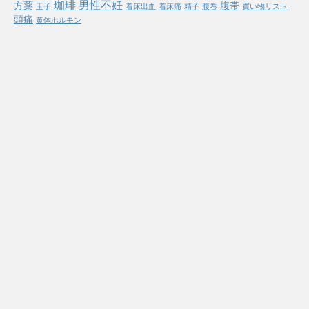
珈琲
男性不妊
方薬
腹帯
玉子
着床出血
着床痛
精子
腹巻
買い物リスト
頭痛
黄体ホルモン