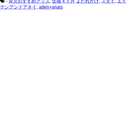
-
育児おすすめグッズ
,
生後４ヶ月
よだれかけ
,
スタイ
,
エイ
デンアンドアネイ
,
aden+anais