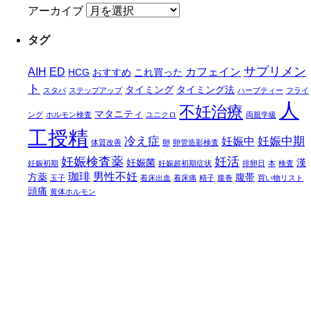
アーカイブ
タグ
サプリメン
AIH
ED
カフェイン
HCG
おすすめ
これ買った
ト
タイミング
タイミング法
スタバ
ステップアップ
ハーブティー
フライ
人
不妊治療
マタニティ
ング
ホルモン検査
ユニクロ
両親学級
工授精
冷え症
妊娠中期
妊娠中
体質改善
卵
卵管造影検査
妊娠検査薬
妊活
妊娠菌
漢
妊娠初期
妊娠超初期症状
排卵日
本
検査
珈琲
男性不妊
方薬
腹帯
玉子
着床出血
着床痛
精子
腹巻
買い物リスト
頭痛
黄体ホルモン