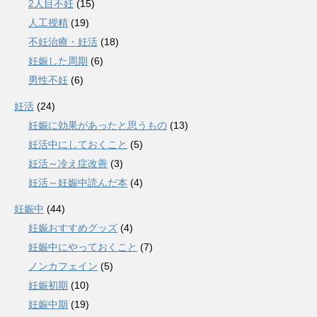
2人目不妊
(15)
人工授精
(19)
不妊治療・妊活
(18)
妊娠した周期
(6)
男性不妊
(6)
妊活
(24)
妊娠に効果があったと思うもの
(13)
妊活中にしておくこと
(5)
妊活～冷え症改善
(3)
妊活～妊娠中読んだ本
(4)
妊娠中
(44)
妊娠おすすめグッズ
(4)
妊娠中にやっておくこと
(7)
ノンカフェイン
(5)
妊娠初期
(10)
妊娠中期
(19)