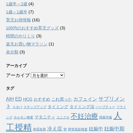
1歳半～2歳
(4)
1歳～1歳半
(7)
育児お得情報
(16)
100均のおすすめ育児グッズ
(3)
時間のやりくり
(3)
楽天お買い物マラソン
(1)
未分類
(3)
アーカイブ
アーカイブ
タグ
サプリメン
AIH
ED
カフェイン
HCG
おすすめ
これ買った
ト
タイミング
タイミング法
スタバ
ステップアップ
ハーブティー
フライ
人
不妊治療
マタニティ
ング
ホルモン検査
ユニクロ
両親学級
工授精
冷え症
妊娠中期
妊娠中
体質改善
卵
卵管造影検査