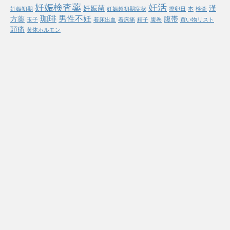
妊娠検査薬
妊活
妊娠菌
漢
妊娠初期
妊娠超初期症状
排卵日
本
検査
珈琲
男性不妊
方薬
腹帯
玉子
着床出血
着床痛
精子
腹巻
買い物リスト
頭痛
黄体ホルモン