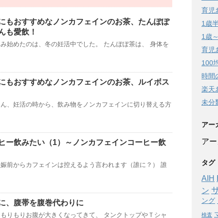
育児
にもおすすめなノンカフェインのお茶、たんぽぽ
1歳
んも愛飲！
1歳
み始めたのは、冬の妊活中でした。 たんぽぽ茶は、 身体を
育児
10
時間
にもおすすめなノンカフェインのお茶、ルイボス
楽天
未分
ろん、妊活の時から、飲み物をノンカフェインに切り替える方
アー
アー
ヒー飲みたい（1）～ノンカフェインコーヒー飲
タグ
娠前からカフェインは控えるよう言われます（誰に？） 誰
AIH
ン
ング
に、腹帯を腹巻代わりに
もりもりお腹が大きくなってきて、 タンクトップやＴシャ
検査