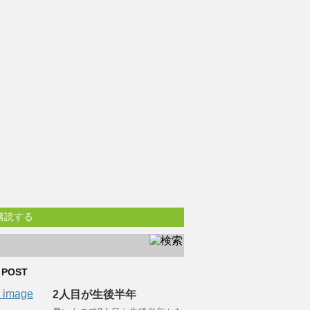
購読する
 POST
2人目が生後半年