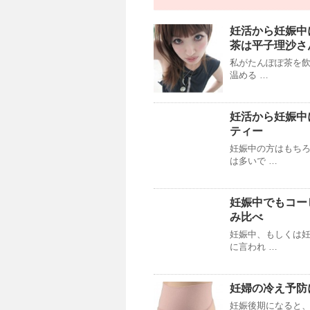
妊活から妊娠中
茶は平子理沙さ
私がたんぽぽ茶を飲
温める …
妊活から妊娠中
ティー
妊娠中の方はもち
は多いで …
妊娠中でもコー
み比べ
妊娠中、もしくは妊
に言われ …
妊婦の冷え予防
妊娠後期になると、