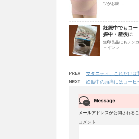
ツがお腹 …
妊娠中でもコー
娠中・産後に
無印良品にもノン
ェインレ …
PREV
マタニティ、これだけは
NEXT
妊娠中の頭痛にはコーヒ
Message
メールアドレスが公開される
コメント