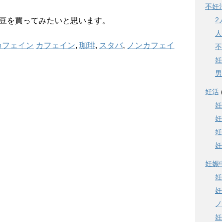
不妊
2
豆を買ってみたいと思います。
人
カフェイン
カフェイン
,
珈琲
,
スタバ
,
ノンカフェイ
不
妊
男
妊活
妊
妊
妊
妊
妊娠
妊
妊
ノ
妊