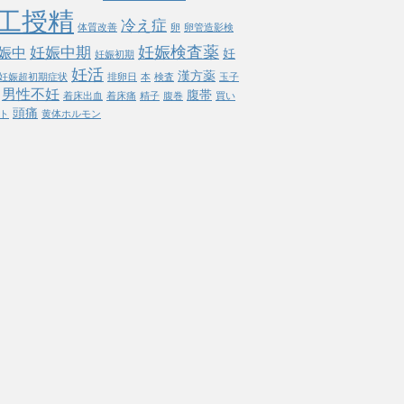
工授精
冷え症
体質改善
卵
卵管造影検
妊娠検査薬
妊娠中期
娠中
妊
妊娠初期
妊活
漢方薬
妊娠超初期症状
排卵日
本
検査
玉子
男性不妊
腹帯
着床出血
着床痛
精子
腹巻
買い
頭痛
ト
黄体ホルモン