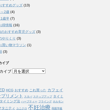
おすすめグッズ
(13)
半～2歳
(4)
～1歳半
(7)
お得情報
(16)
0均のおすすめ育児グッズ
(3)
のやりくり
(3)
お買い物マラソン
(1)
類
(3)
カイブ
カイブ
ED
カフェイ
HCG
おすすめ
これ買った
サプリメント
タイミ
スタバ
ステップアップ
タイミング法
ハーブティー
フライング
ホルモン
不妊治療
マタニティ
ユニクロ
両親学級