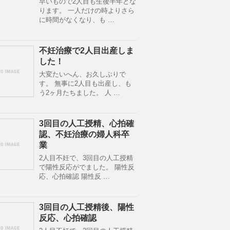
早いもので2人目も生後半年とな
ります。 一人だけの時よりさら
に時間がなくなり、も …
不妊治療で2人目出産しま
した！
大変たいへん、お久しぶりで
す。 無事に2人目も出産し、も
う2ヶ月たちました。 人 …
3回目の人工授精、心拍確
認、不妊治療の婦人科卒
業
2人目不妊で、3回目の人工授精
で陽性反応がでました。 陽性反
応、心拍確認 陽性反 …
3回目の人工授精後、陽性
反応、心拍確認