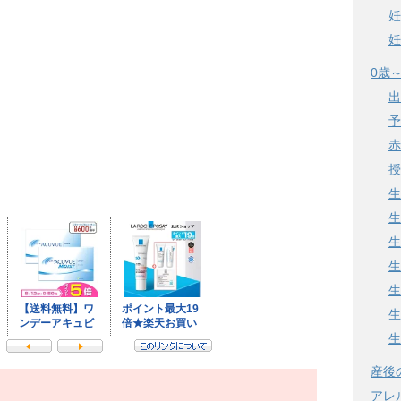
妊
妊
0歳
出
予
赤
授
生
生
生
生
生
生
生
産後
アレ