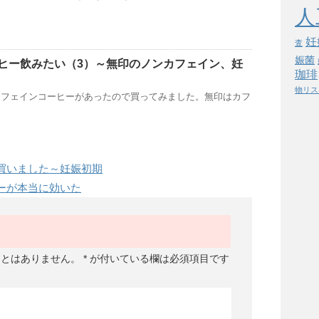
人
妊
査
娠菌
ヒー飲みたい（3）～無印のノンカフェイン、妊
珈琲
物リス
カフェインコーヒーがあったので買ってみました。無印はカフ
買いました～妊娠初期
ーが本当に効いた
ことはありません。
*
が付いている欄は必須項目です