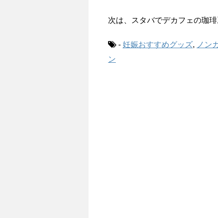
次は、スタバでデカフェの珈琲
-
妊娠おすすめグッズ
,
ノン
ン