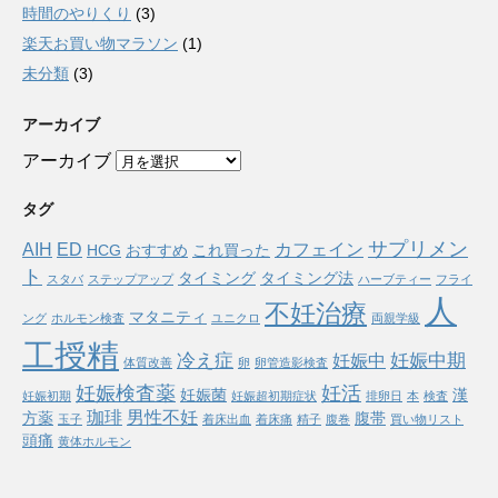
時間のやりくり
(3)
楽天お買い物マラソン
(1)
未分類
(3)
アーカイブ
アーカイブ
タグ
サプリメン
AIH
ED
カフェイン
HCG
おすすめ
これ買った
ト
タイミング
タイミング法
スタバ
ステップアップ
ハーブティー
フライ
人
不妊治療
マタニティ
ング
ホルモン検査
ユニクロ
両親学級
工授精
冷え症
妊娠中期
妊娠中
体質改善
卵
卵管造影検査
妊娠検査薬
妊活
妊娠菌
漢
妊娠初期
妊娠超初期症状
排卵日
本
検査
珈琲
男性不妊
方薬
腹帯
玉子
着床出血
着床痛
精子
腹巻
買い物リスト
頭痛
黄体ホルモン