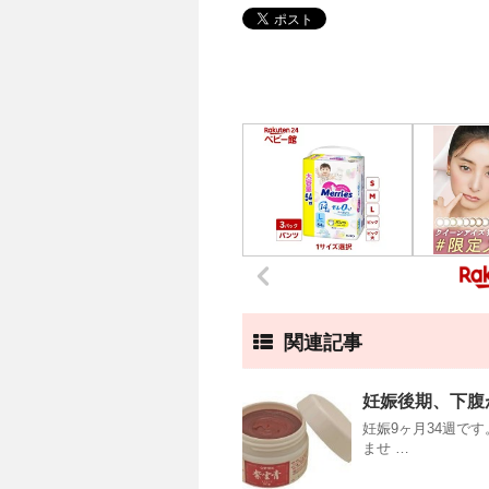
関連記事
妊娠後期、下腹
妊娠9ヶ月34週で
ませ …