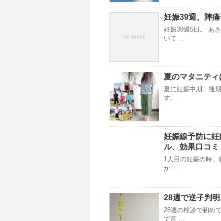
妊娠39週、陣
妊娠39週5日。 
いて …
夏のマタニティ
夏に妊娠中期、後期
す。 …
妊娠線予防に妊娠
ル、効果口コミ
1人目の妊娠の時、
か …
28週で逆子判明
28週の検診で初め
で言 …