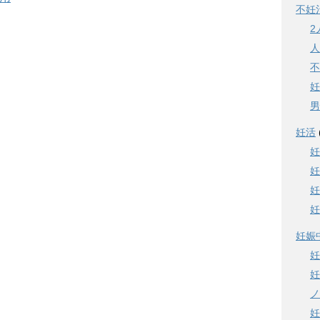
不妊
2
人
不
妊
男
妊活
妊
妊
妊
妊
妊娠
妊
妊
ノ
妊