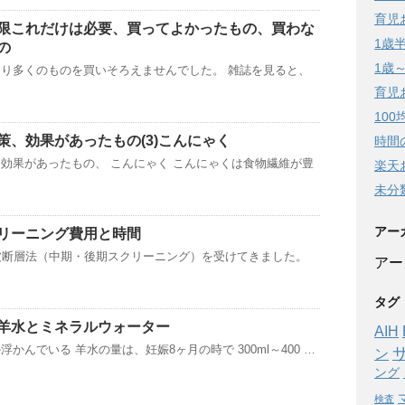
育児
限これだけは必要、買ってよかったもの、買わな
1歳
の
1歳
り多くのものを買いそろえませんでした。 雑誌を見ると、
育児
10
策、効果があったもの(3)こんにゃく
時間
効果があったもの、 こんにゃく こんにゃくは食物繊維が豊
楽天
未分
アー
リーニング費用と時間
波断層法（中期・後期スクリーニング）を受けてきました。
アー
タグ
羊水とミネラルウォーター
AIH
かんでいる 羊水の量は、妊娠8ヶ月の時で 300ml～400 …
ン
ング
検査