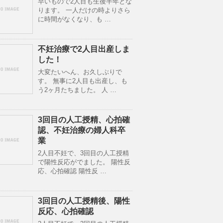
早いもので2人目も生後半年とな
ります。 一人だけの時よりさら
に時間がなくなり、も …
不妊治療で2人目出産しま
した！
大変たいへん、お久しぶりで
す。 無事に2人目も出産し、も
う2ヶ月たちました。 人 …
3回目の人工授精、心拍確
認、不妊治療の婦人科卒
業
2人目不妊で、3回目の人工授精
で陽性反応がでました。 陽性反
応、心拍確認 陽性反 …
3回目の人工授精後、陽性
反応、心拍確認