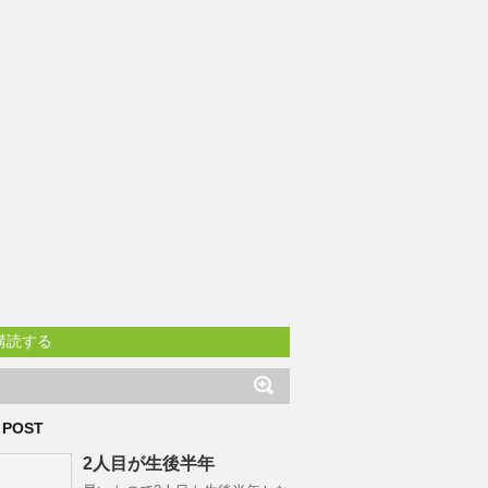
購読する
 POST
2人目が生後半年