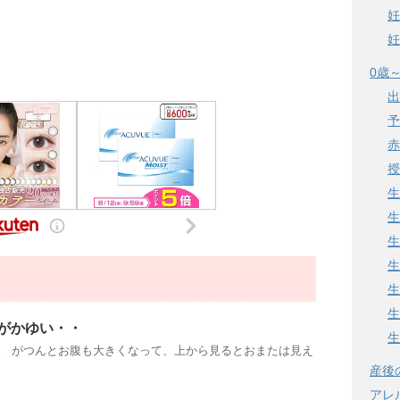
妊
妊
0歳
出
予
赤
授
生
生
生
生
生
生
がかゆい・・
生
す。 がつんとお腹も大きくなって、上から見るとおまたは見え
産後
アレ