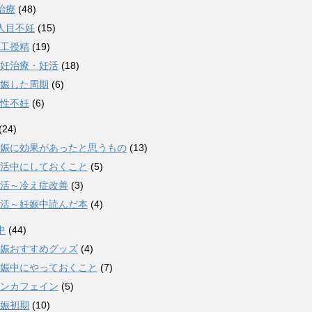
治療
(48)
人目不妊
(15)
工授精
(19)
妊治療・妊活
(18)
娠した周期
(6)
性不妊
(6)
(24)
娠に効果があったと思うもの
(13)
活中にしておくこと
(5)
活～冷え症改善
(3)
活～妊娠中読んだ本
(4)
中
(44)
娠おすすめグッズ
(4)
娠中にやっておくこと
(7)
ンカフェイン
(5)
娠初期
(10)