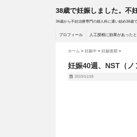
38歳で妊娠しました。不
36歳から不妊治療専門の婦人科に通い始め38歳で
プロフィール
人工授精に効果があったと
ホーム
>
妊娠中
>
妊娠後期
>
妊娠40週、NST（
2015/11/16