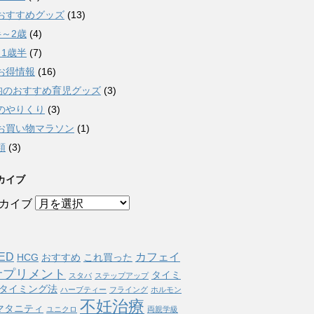
おすすめグッズ
(13)
半～2歳
(4)
～1歳半
(7)
お得情報
(16)
0均のおすすめ育児グッズ
(3)
のやりくり
(3)
お買い物マラソン
(1)
類
(3)
カイブ
カイブ
ED
カフェイ
HCG
おすすめ
これ買った
サプリメント
タイミ
スタバ
ステップアップ
タイミング法
ハーブティー
フライング
ホルモン
不妊治療
マタニティ
ユニクロ
両親学級