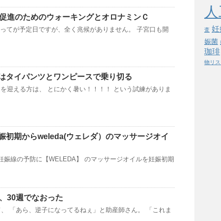
人
痛促進のためのウォーキングとオロナミンＣ
妊
あさってが予定日ですが、全く兆候がありません。 子宮口も開
査
娠菌
珈琲
物リス
はタイパンツとワンピースで乗り切る
を迎える方は、 とにかく暑い！！！！ という試練がありま
初期からweleda(ウェレダ）のマッサージオイ
妊娠線の予防に【WELEDA】 のマッサージオイルを妊娠初期
、30週でなおった
て、 「あら、逆子になってるねぇ」と助産師さん。 「これま