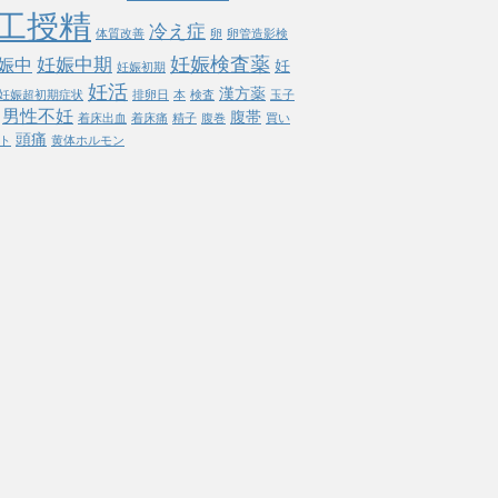
工授精
冷え症
体質改善
卵
卵管造影検
妊娠検査薬
妊娠中期
娠中
妊
妊娠初期
妊活
漢方薬
妊娠超初期症状
排卵日
本
検査
玉子
男性不妊
腹帯
着床出血
着床痛
精子
腹巻
買い
頭痛
ト
黄体ホルモン