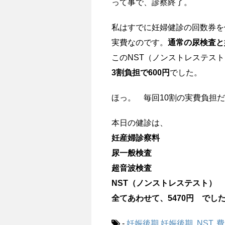
って事で、診察終了。
私はすでに妊婦健診の回数券を
実費なのです。
通常の尿検査と妊
このNST（ノンストレステス
3割負担で600円
でした。
ほっ。 毎回10割の実費負担
本日の健診は、
妊産婦診察料
尿一般検査
超音波検査
NST（ノンストレステスト）
全てあわせて、5470円 でし
-
妊娠後期
妊娠後期
,
NST
,
費