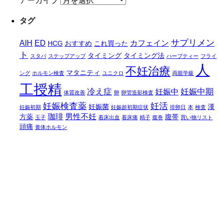
アーカイブ
タグ
サプリメン
AIH
ED
カフェイン
HCG
おすすめ
これ買った
ト
タイミング
タイミング法
スタバ
ステップアップ
ハーブティー
フライ
人
不妊治療
マタニティ
ング
ホルモン検査
ユニクロ
両親学級
工授精
冷え症
妊娠中期
妊娠中
体質改善
卵
卵管造影検査
妊娠検査薬
妊活
妊娠菌
漢
妊娠初期
妊娠超初期症状
排卵日
本
検査
珈琲
男性不妊
方薬
腹帯
玉子
着床出血
着床痛
精子
腹巻
買い物リスト
頭痛
黄体ホルモン