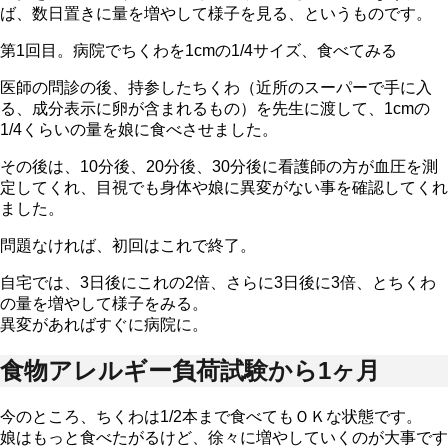
ば、数日置きに量を増やして様子を見る、というものです。
第1回目。病院でちくわを1cmの1/4サイズ、食べてみる
医師の問診の後、持参したちくわ（近所のスーパーで手に入
る、成分表示に卵が含まれるもの）を先生に渡して、1cmの
1/4くらいの量を娘に食べさせました。
その後は、10分後、20分後、30分後に看護師の方が血圧を測
定してくれ、目視でも身体や娘に異変がない事を確認してくれ
ました。
問題なければ、初回はこれで終了。
自宅では、3日後にこれの2倍、さらに3日後に3倍、とちくわ
の量を増やして様子をみる。
異変があればすぐに病院に。
食物アレルギー負荷試験から1ヶ月
今のところ、ちくわは1/2本まで食べてもＯＫな状態です。
娘はもっと食べたがるけど、徐々に増やしていくのが大事です