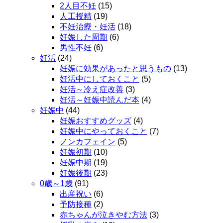
2人目不妊
(15)
人工授精
(19)
不妊治療・妊活
(18)
妊娠した周期
(6)
男性不妊
(6)
妊活
(24)
妊娠に効果があったと思うもの
(13)
妊活中にしておくこと
(5)
妊活～冷え症改善
(3)
妊活～妊娠中読んだ本
(4)
妊娠中
(44)
妊娠おすすめグッズ
(4)
妊娠中にやっておくこと
(7)
ノンカフェイン
(5)
妊娠初期
(10)
妊娠中期
(19)
妊娠後期
(23)
0歳～1歳
(91)
出産祝い
(6)
予防接種
(2)
赤ちゃんが泣きやむ方法
(3)