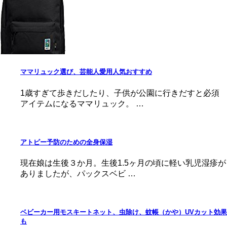
ママリュック選び、芸能人愛用人気おすすめ
1歳すぎて歩きだしたり、子供が公園に行きだすと必須
アイテムになるママリュック。 …
アトピー予防のための全身保湿
現在娘は生後３か月。生後1.5ヶ月の頃に軽い乳児湿疹が
ありましたが、パックスベビ …
ベビーカー用モスキートネット、虫除け、蚊帳（かや）UVカット効果
も