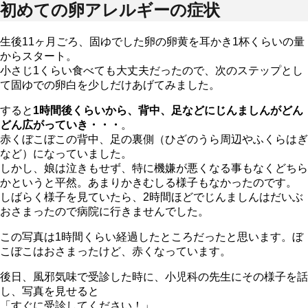
初めての卵アレルギーの症状
生後11ヶ月ごろ、固ゆでした卵の卵黄を耳かき1杯くらいの量
からスタート。
小さじ1くらい食べても大丈夫だったので、次のステップとし
て固ゆでの卵白を少しだけあげてみました。
すると
1時間後くらいから、背中、足などにじんましんがどん
どん広がっていき・・・
。
赤くぼこぼこの背中、足の裏側（ひざのうら周辺やふくらはぎ
など）になっていました。
しかし、娘は泣きもせず、特に機嫌が悪くなる事もなくどちら
かというと平然。あまりかきむしる様子もなかったのです。
しばらく様子を見ていたら、2時間ほどでじんましんはだいぶ
おさまったので病院に行きませんでした。
この写真は1時間くらい経過したところだったと思います。ぼ
こぼこはおさまったけど、赤くなっています。
後日、風邪気味で受診した時に、小児科の先生にその様子を話
し、写真を見せると
「すぐに受診してください！」