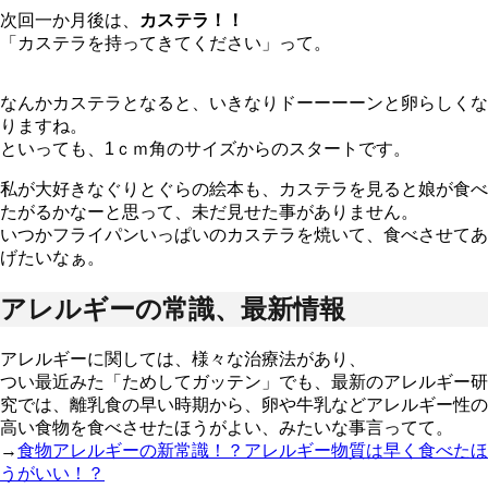
次回一か月後は、
カステラ！！
「カステラを持ってきてください」って。
なんかカステラとなると、いきなりドーーーーンと卵らしくな
りますね。
といっても、1ｃｍ角のサイズからのスタートです。
私が大好きなぐりとぐらの絵本も、カステラを見ると娘が食べ
たがるかなーと思って、未だ見せた事がありません。
いつかフライパンいっぱいのカステラを焼いて、食べさせてあ
げたいなぁ。
アレルギーの常識、最新情報
アレルギーに関しては、様々な治療法があり、
つい最近みた「ためしてガッテン」でも、最新のアレルギー研
究では、離乳食の早い時期から、卵や牛乳などアレルギー性の
高い食物を食べさせたほうがよい、みたいな事言ってて。
→
食物アレルギーの新常識！？アレルギー物質は早く食べたほ
うがいい！？