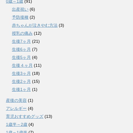
0歳～1歳
(91)
出産祝い
(6)
予防接種
(2)
赤ちゃんが泣きやむ方法
(3)
授乳の痛み
(12)
生後7ヶ月
(21)
生後6ヶ月
(7)
生後5ヶ月
(4)
生後４ヶ月
(11)
生後3ヶ月
(18)
生後2ヶ月
(15)
生後1ヶ月
(1)
産後の美容
(1)
アレルギー
(4)
育児おすすめグッズ
(13)
1歳半～2歳
(4)
1歳～1歳半
(7)