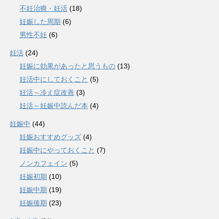
不妊治療・妊活
(18)
妊娠した周期
(6)
男性不妊
(6)
妊活
(24)
妊娠に効果があったと思うもの
(13)
妊活中にしておくこと
(5)
妊活～冷え症改善
(3)
妊活～妊娠中読んだ本
(4)
妊娠中
(44)
妊娠おすすめグッズ
(4)
妊娠中にやっておくこと
(7)
ノンカフェイン
(5)
妊娠初期
(10)
妊娠中期
(19)
妊娠後期
(23)