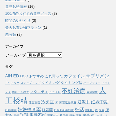
育児お得情報
(16)
100均のおすすめ育児グッズ
(3)
時間のやりくり
(3)
楽天お買い物マラソン
(1)
未分類
(3)
アーカイブ
アーカイブ
タグ
サプリメン
AIH
ED
カフェイン
HCG
おすすめ
これ買った
ト
タイミング
タイミング法
スタバ
ステップアップ
ハーブティー
フライ
人
不妊治療
マタニティ
ング
ホルモン検査
ユニクロ
両親学級
工授精
冷え症
妊娠中期
妊娠中
体質改善
卵
卵管造影検査
妊娠検査薬
妊活
妊娠菌
漢
妊娠初期
妊娠超初期症状
排卵日
本
検査
珈琲
男性不妊
方薬
腹帯
玉子
着床出血
着床痛
精子
腹巻
買い物リスト