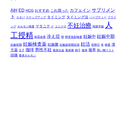
サプリメン
AIH
ED
カフェイン
HCG
おすすめ
これ買った
ト
タイミング
タイミング法
スタバ
ステップアップ
ハーブティー
フライ
人
不妊治療
マタニティ
ング
ホルモン検査
ユニクロ
両親学級
工授精
冷え症
妊娠中期
妊娠中
体質改善
卵
卵管造影検査
妊娠検査薬
妊活
妊娠菌
漢
妊娠初期
妊娠超初期症状
排卵日
本
検査
珈琲
男性不妊
方薬
腹帯
玉子
着床出血
着床痛
精子
腹巻
買い物リスト
頭痛
黄体ホルモン