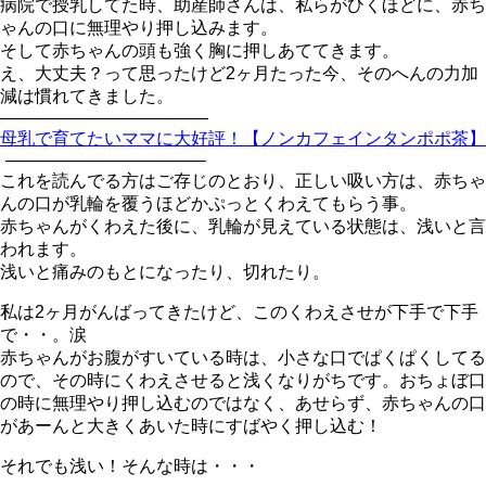
病院で授乳してた時、助産師さんは、私らがひくほどに、赤ち
ゃんの口に無理やり押し込みます。
そして赤ちゃんの頭も強く胸に押しあててきます。
え、大丈夫？って思ったけど2ヶ月たった今、そのへんの力加
減は慣れてきました。
————————————
母乳で育てたいママに大好評！【ノンカフェインタンポポ茶】
———————————–
これを読んでる方はご存じのとおり、正しい吸い方は、赤ちゃ
んの口が乳輪を覆うほどかぷっとくわえてもらう事。
赤ちゃんがくわえた後に、乳輪が見えている状態は、浅いと言
われます。
浅いと痛みのもとになったり、切れたり。
私は2ヶ月がんばってきたけど、このくわえさせが下手で下手
で・・。涙
赤ちゃんがお腹がすいている時は、小さな口でぱくぱくしてる
ので、その時にくわえさせると浅くなりがちです。おちょぼ口
の時に無理やり押し込むのではなく、あせらず、赤ちゃんの口
があーんと大きくあいた時にすばやく押し込む！
それでも浅い！そんな時は・・・